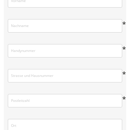
*
*
*
*